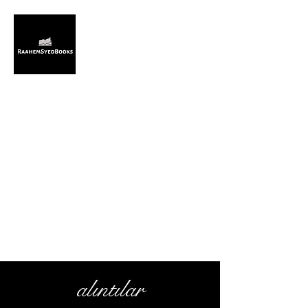
RaahemSyedKitaplar
CONTACT@RAAHEMSYEDBOOKS.COM
alıntılar