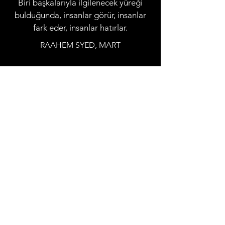
Biri başkalarıyla ilgilenecek yüreği
bulduğunda, insanlar görür, insanlar
fark eder, insanlar hatırlar.
RAAHEM SYED, MART
Her çekim yaptığınızda kendinize
güvenin, çünkü hayat size ihtiyacınız
olan her şeyi sağlar, hatta ihtiyacınız
olduğunda birinde bir delik bile.
RAAHEM SYED, NİSAN
contact@raahemsyedbooks.com